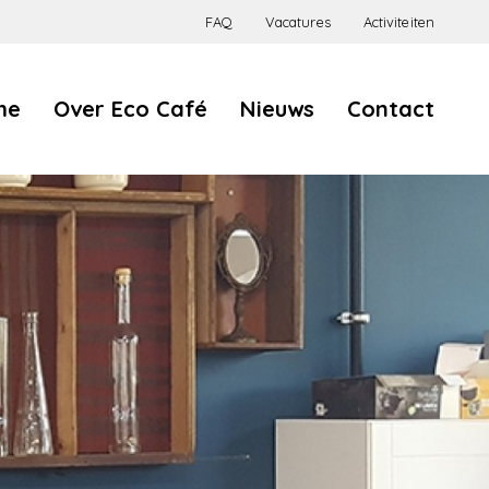
FAQ
Vacatures
Activiteiten
Eco
me
Over Eco Café
Nieuws
Contact
Café
Hygiëne en veiligheid
Allergenen