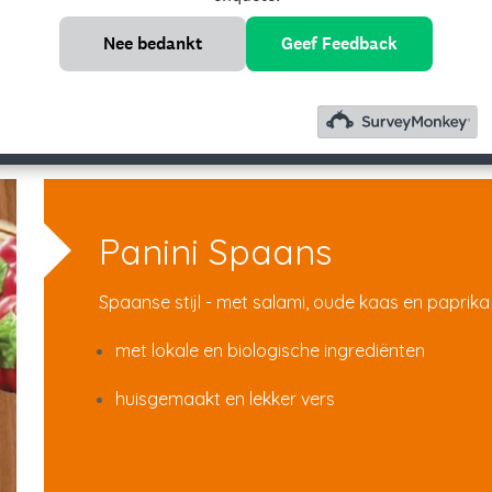
Nee bedankt
Geef Feedback
Suggestie in de kijker
Panini Spaans
Spaanse stijl - met salami, oude kaas en paprika
met lokale en biologische ingrediënten
huisgemaakt en lekker vers