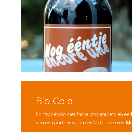
Bio Cola
Fairtradecola met frisse citroentoets en eerl
van een partner waarmee Oxfam een eerlijke