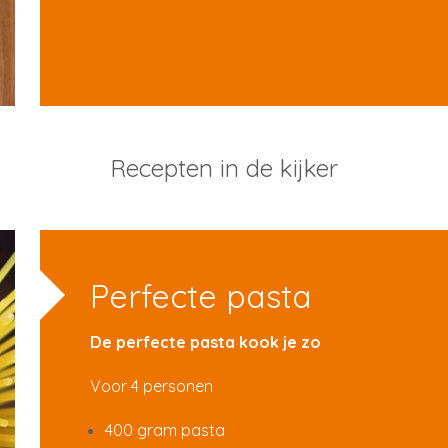
Recepten in de kijker
Perfecte pasta
De perfecte pasta kook je zo
Voor 4 personen
400 gram pasta