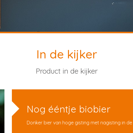
In de kijker
Product in de kijker
Nog ééntje biobier
Donker bier van hoge gisting met nagisting in de 