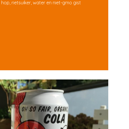
hop, rietsuiker, water en niet-gmo gist