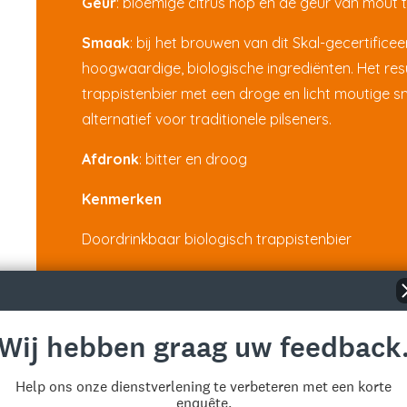
Geur
: bloemige citrus hop en de geur van mout
Smaak
: bij het brouwen van dit Skal-gecertifice
hoogwaardige, biologische ingrediënten. Het resu
trappistenbier met een droge en licht moutige 
alternatief voor traditionele pilseners.
Afdronk
: bitter en droog
Kenmerken
Doordrinkbaar biologisch trappistenbier
Gebrouwen met groene energie
PUUR van La Trappe is Skal-gecertificeerd en w
Wij hebben graag uw feedback
daarom dat Vader Abt heeft besloten tot de naa
rechtstreeks bij de boer ingekocht.
Help ons onze dienstverlening te verbeteren met een korte
enquête.