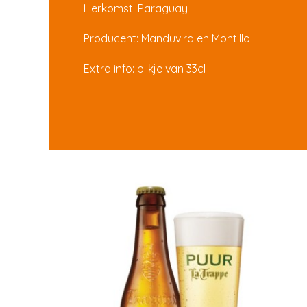
Herkomst: Paraguay
Producent: Manduvira en Montillo
Extra info: blikje van 33cl