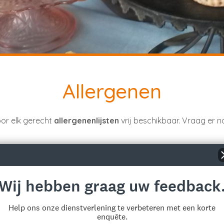
Allergenen
oor elk gerecht
allergenenlijsten
vrij beschikbaar. Vraag er 
Wij hebben graag uw feedback
ker vers, ecologisch en op maat van ieder
Help ons onze dienstverlening te verbeteren met een korte
enquête.