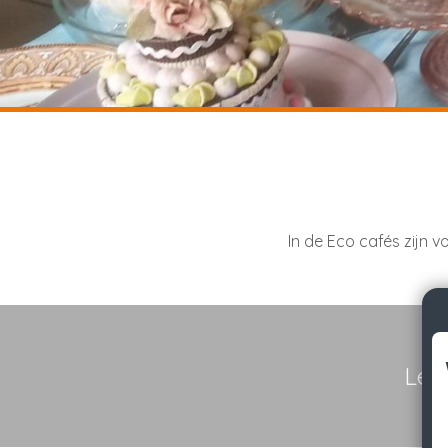
In de Eco cafés zijn v
Lek