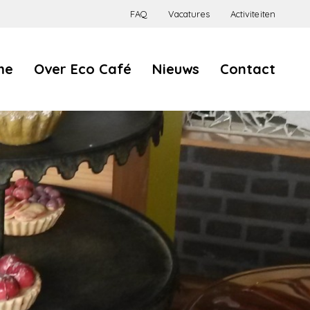
FAQ
Vacatures
Activiteiten
Eco
me
Over Eco Café
Nieuws
Contact
Café
Hygiëne en veiligheid
Allergenen