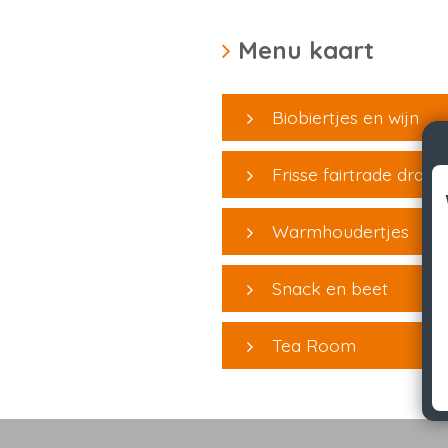
Menu kaart
Biobiertjes en wijn
Frisse fairtrade drank
Warmhoudertjes
Snack en beet
Tea Room