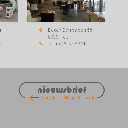
a
Deken Darraslaan 58
8700 Tielt
14
tel. +32 51 24 49 14