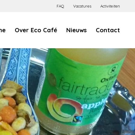
FAQ
Vacatures
Activiteiten
Eco
me
Over Eco Café
Nieuws
Contact
Café
Hygiëne en veiligheid
Allergenen