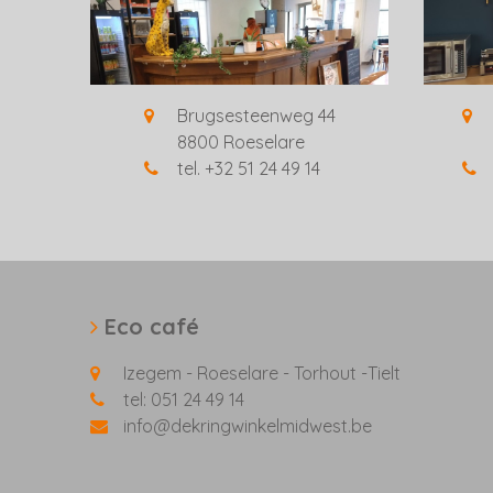
Brugsesteenweg 44
8800 Roeselare
tel. +32 51 24 49 14
Eco café
Izegem - Roeselare - Torhout -Tielt
tel: 051 24 49 14
info@dekringwinkelmidwest.be