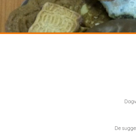
Dagv
De sugges