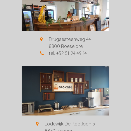
Brugsesteenweg 44
8800 Roeselare
tel. +32 51 24 49 14
Lodewijk De Raetlaan 5
8870 Izegem