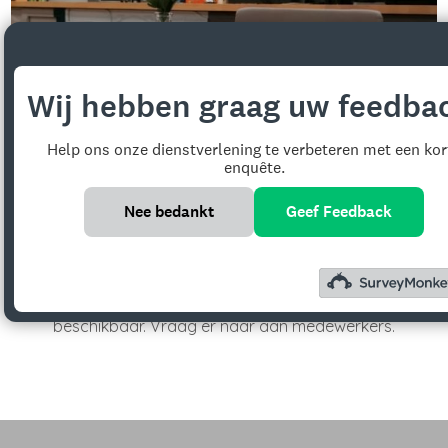
Wij hebben graag uw feedba
Help ons onze dienstverlening te verbeteren met een kor
enquête.
Nee bedankt
Geef Feedback
Allergenen
In de Eco cafés zijn voor elk gerecht
allergenenlijsten
vrij
beschikbaar. Vraag er naar aan medewerkers.