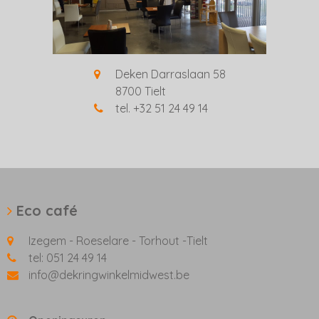
Deken Darraslaan 58
8700 Tielt
tel. +32 51 24 49 14
Eco café
Izegem - Roeselare - Torhout -Tielt
tel: 051 24 49 14
info@dekringwinkelmidwest.be